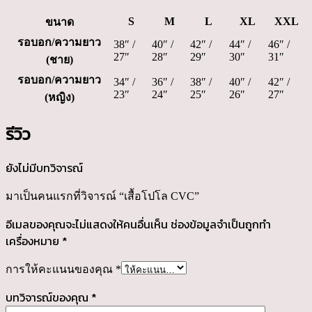
S
M
L
XL
XXL
ขนาด
รอบอก/ความยาว
38″ /
40″ /
42″ /
44″ /
46″ /
27″
28″
29″
30″
31″
(ชาย)
รอบอก/ความยาว
34″ /
36″ /
38″ /
40″ /
42″ /
23″
24″
25″
26″
27″
(หญิง)
รีวิว
ยังไม่มีบทวิจารณ์
มาเป็นคนแรกที่วิจารณ์ “เสื้อโปโล CVC”
อีเมลของคุณจะไม่แสดงให้คนอื่นเห็น
ช่องข้อมูลจำเป็นถูกทำ
เครื่องหมาย
*
การให้คะแนนของคุณ
*
บทวิจารณ์ของคุณ
*