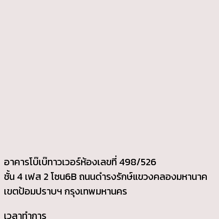
อาคารโบ๊เบ๊ทาวเวอร์ห้องเลขที่ 498/526
ชั้น 4 เฟส 2 โซน6B ถนนดํารงรักษ์แขวงคลองมหานาค
เขตป้อมปราบฯ กรุงเทพมหานคร
เวลาทําการ